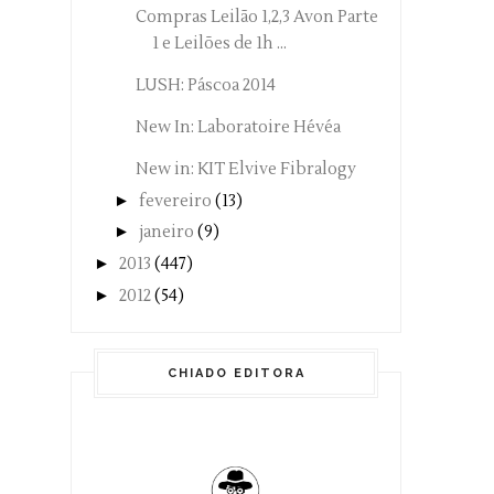
Compras Leilão 1,2,3 Avon Parte
1 e Leilões de 1h ...
LUSH: Páscoa 2014
New In: Laboratoire Hévéa
New in: KIT Elvive Fibralogy
►
fevereiro
(13)
►
janeiro
(9)
►
2013
(447)
►
2012
(54)
CHIADO EDITORA